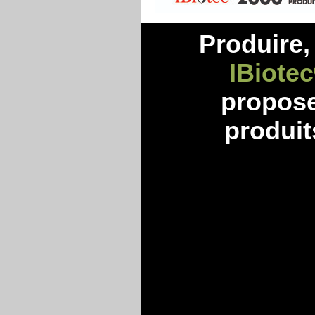
Produire, 
IBiotec
propos
produit