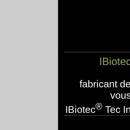
IBiote
fabricant d
vous
®
IBiotec
Tec In