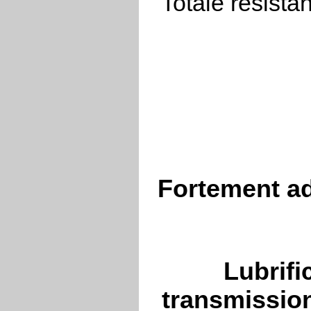
Totale résista
Fortement a
Lubrifi
transmissio